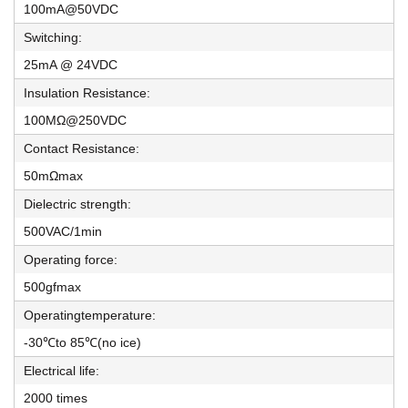
100mA@50VDC
Switching:
25mA @ 24VDC
Insulation Resistance:
100MΩ@250VDC
Contact Resistance:
50mΩmax
Dielectric strength:
500VAC/1min
Operating force:
500gfmax
Operatingtemperature:
-30℃to 85℃(no ice)
Electrical life:
2000 times