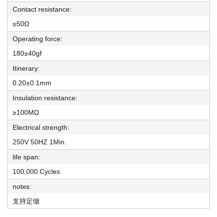
Contact resistance:
≤50Ω
Operating force:
180±40gf
Itinerary:
0.20±0.1mm
Insulation resistance:
≥100MΩ
Electrical strength:
250V 50HZ 1Min.
life span:
100,000 Cycles
notes:
支持定做