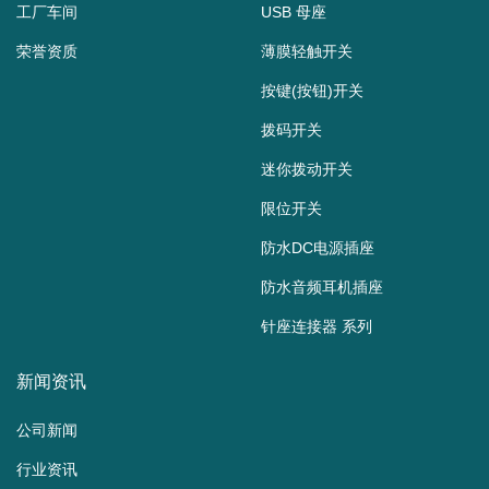
工厂车间
USB 母座
荣誉资质
薄膜轻触开关
按键(按钮)开关
拨码开关
迷你拨动开关
限位开关
防水DC电源插座
防水音频耳机插座
针座连接器 系列
新闻资讯
公司新闻
行业资讯