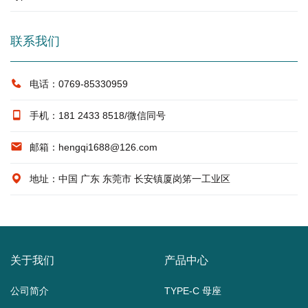
联系我们
电话：0769-85330959
手机：181 2433 8518/微信同号
邮箱：hengqi1688@126.com
地址：中国 广东 东莞市 长安镇厦岗笫一工业区
关于我们
产品中心
公司简介
TYPE-C 母座