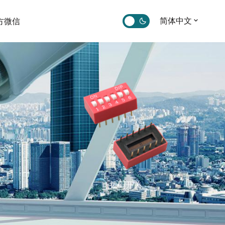
简体中文
方微信
限位开关
拨码开关
轻触