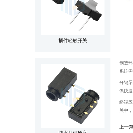
插件轻触开关
制造环
系统需
分销渠
供快速
终端应
关中，
上一
防水耳机插座