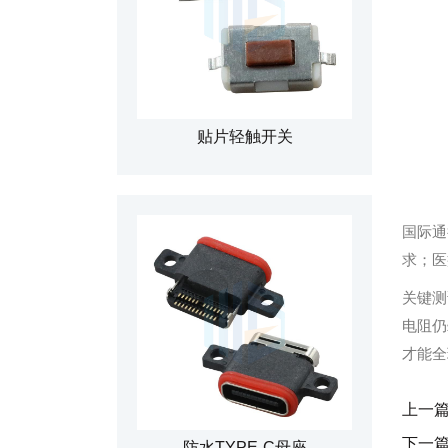
贴片轻触开关
国际通
求；医
关键测
电阻仍
才能全
上一
下一
防水TYPE-C母座