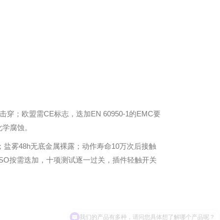
；欧盟需CE标志，迭加EN 60950-1的EMC要
耐化学腐蚀。
0MΩ；盐雾48h无底金属裸露；动作寿命10万次后接触
CE/ISO按需迭加，十项测试逐一过关，插件轻触开关