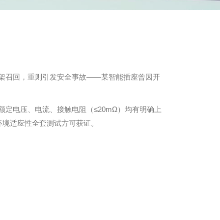
下架召回，重则引发安全事故——某智能插座曾因开
料，额定电压、电流、接触电阻（≤20mΩ）均有明确上
环境适应性全套测试方可获证。