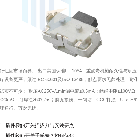
行证因市场而异。 出口美国认准UL 1054，重点考机械耐久性与耐压击穿
疗设备更严，须过IEC 60601及ISO 13485，触点要求无菌处理、
试项不可少： 耐压AC250V/1min漏电流≤0.5mA；绝缘电阻≥10
≤20mΩ；可焊性260℃/5s引脚无损伤。一句话：CCC打底，UL/
球通行、万次无忧。
篇：
插件轻触开关插拔力与安装要点
篇：
插件轻触开关手感差？如何优化