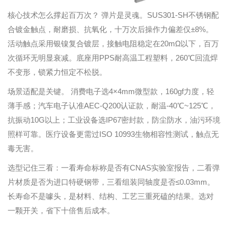
核心技术怎么撑起百万次？ 弹片是灵魂。SUS301-SH不锈钢配
合镀金触点，耐磨损、抗氧化，十万次后操作力偏差仅±8%。
活动触点采用银镍复合镀层，接触电阻稳定在20mΩ以下，百万
次循环无明显衰减。底座用PPS耐高温工程塑料，260℃回流焊
不变形，锁紧力恒定不松脱。
场景适配是关键。 消费电子选4×4mm微型款，160gf力度，轻
薄手感；汽车电子认准AEC-Q200认证款，耐温-40℃~125℃，
抗振动10G以上；工业设备选IP67密封款，防尘防水，油污环境
照样可靠。医疗设备更需过ISO 10993生物相容性测试，触点无
毒无害。
选型记住三看：一看寿命标称是否有CNAS实验室报告，二看弹
片材质是否为进口特硬钢带，三看组装同轴度是否≤0.03mm。
长寿命不是噱头，是材料、结构、工艺三重死磕的结果。选对
一颗开关，省下十倍售后成本。